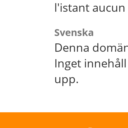
l'istant aucu
Svenska
Denna domän 
Inget innehål
upp.